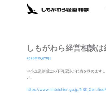
内
容
を
ス
キ
ッ
プ
しもがわら経営相談は
2025年10月28日
中小企業診断士の下河原渉が代表を務めますし
い。
https://www.ninteishien.go.jp/NSK_Certi